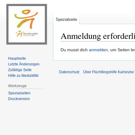
Spezialseite
Anmeldung erforderl
Zur
Zur
Du musst dich
anmelden
, um Seiten l
Navigation
Suche
Hauptseite
springen
springen
Letzte Änderungen
Zufällige Seite
Datenschutz
Über Flüchtlingshilfe Karlsruhe
Hilfe zu MediaWiki
Werkzeuge
Spezialseiten
Druckversion